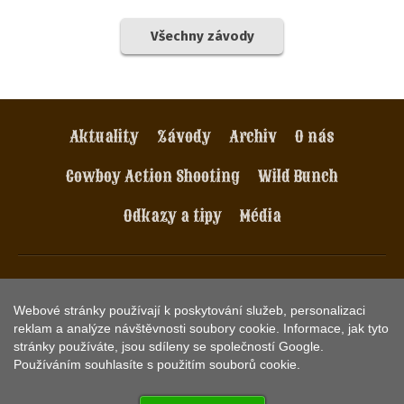
Všechny závody
Aktuality
Závody
Archiv
O nás
Cowboy Action Shooting
Wild Bunch
Odkazy a tipy
Média
AWS Asociace Westernových Střelců, spolek. Havlíčkovo
nám. 2. Praha 3, e-mail:
info@aws-czech.cz
.
Webové stránky používají k poskytování služeb, personalizaci
reklam a analýze návštěvnosti soubory cookie. Informace, jak tyto
© 2018
AWS Czech
,
vývoj a provoz webu
KETNET s.r.o.
stránky používáte, jsou sdíleny se společností Google.
Používáním souhlasíte s použitím souborů cookie.
Web používá
COOKIES
.
Informace o zpracování osobních údajů naleznete
ZDE
.