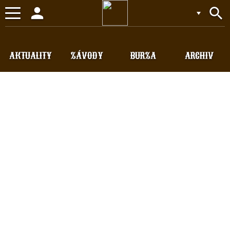
person
search
Toggle
navigation
AKTUALITY
ZÁVODY
BURZA
ARCHIV