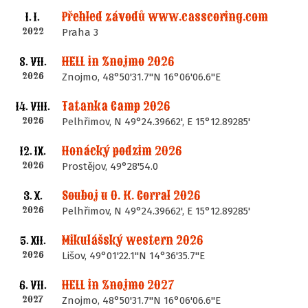
Přehled závodů www.casscoring.com
1. I.
2022
Praha 3
HELL in Znojmo 2026
8. VII.
2026
Znojmo, 48°50'31.7"N 16°06'06.6"E
Tatanka Camp 2026
14. VIII.
2026
Pelhřimov, N 49°24.39662', E 15°12.89285'
Honácký podzim 2026
12. IX.
2026
Prostějov, 49°28'54.0
Souboj u O. K. Corral 2026
3. X.
2026
Pelhřimov, N 49°24.39662', E 15°12.89285'
Mikulášský western 2026
5. XII.
2026
Lišov, 49°01'22.1"N 14°36'35.7"E
HELL in Znojmo 2027
6. VII.
2027
Znojmo, 48°50'31.7"N 16°06'06.6"E