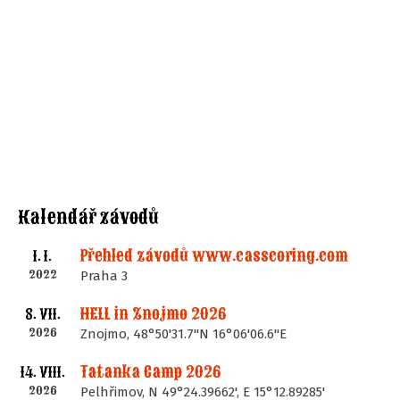
Kalendář závodů
Přehled závodů www.casscoring.com
1. I.
2022
Praha 3
HELL in Znojmo 2026
8. VII.
2026
Znojmo, 48°50'31.7"N 16°06'06.6"E
Tatanka Camp 2026
14. VIII.
2026
Pelhřimov, N 49°24.39662', E 15°12.89285'