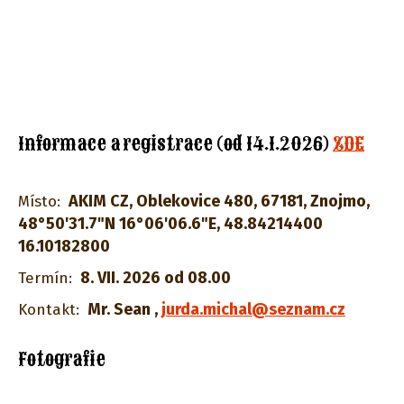
Informace a registrace (od 14.1.2026)
ZDE
AKIM CZ
,
Oblekovice 480
,
67181
,
Znojmo,
Místo:
48°50'31.7"N 16°06'06.6"E
,
48.84214400
16.10182800
8. VII. 2026 od 08.00
Termín:
Mr. Sean
,
jurda.michal@seznam.cz
Kontakt:
Fotografie