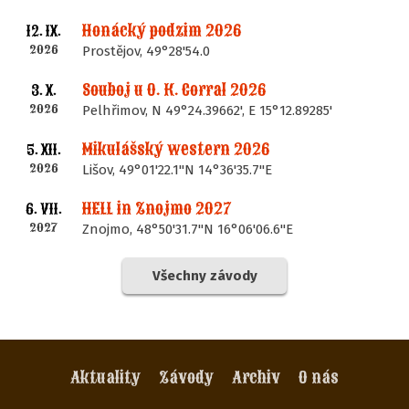
Honácký podzim 2026
12. IX.
2026
Prostějov, 49°28'54.0
Souboj u O. K. Corral 2026
3. X.
2026
Pelhřimov, N 49°24.39662', E 15°12.89285'
Mikulášský western 2026
5. XII.
2026
Lišov, 49°01'22.1"N 14°36'35.7"E
HELL in Znojmo 2027
6. VII.
2027
Znojmo, 48°50'31.7"N 16°06'06.6"E
Všechny závody
Aktuality
Závody
Archiv
O nás