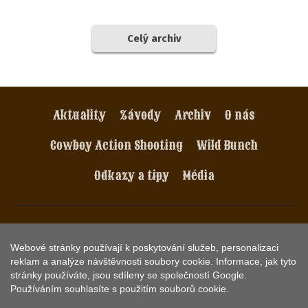
Celý archiv
Aktuality
Závody
Archiv
O nás
Cowboy Action Shooting
Wild Bunch
Odkazy a tipy
Média
AWS Asociace Westernových Střelců, spolek. Havlíčkovo
nám. 2. Praha 3, e-mail:
info@aws-czech.cz
.
Webové stránky používají k poskytování služeb, personalizaci
reklam a analýze návštěvnosti soubory cookie. Informace, jak tyto
© 2018
AWS Czech
,
vývoj a provoz webu
KETNET s.r.o.
stránky používáte, jsou sdíleny se společností Google.
Používáním souhlasíte s použitím souborů cookie.
Web používá
COOKIES
.