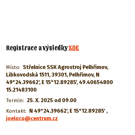
Registrace a výsledky
ZDE
Střelnice SSK Agrostroj Pelhřimov
,
Místo:
Libkovodská 1511
,
39301
,
Pelhřimov, N
49°24.39662', E 15°12.89285'
,
49.40654800
15.21483100
25. X. 2025 od 09.00
Termín:
N 49°24.39662', E 15°12.89285'
,
Kontakt:
joeloco@centrum.cz