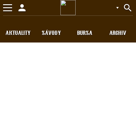
person
search
Toggle
navigation
AKTUALITY
ZÁVODY
BURZA
ARCHIV