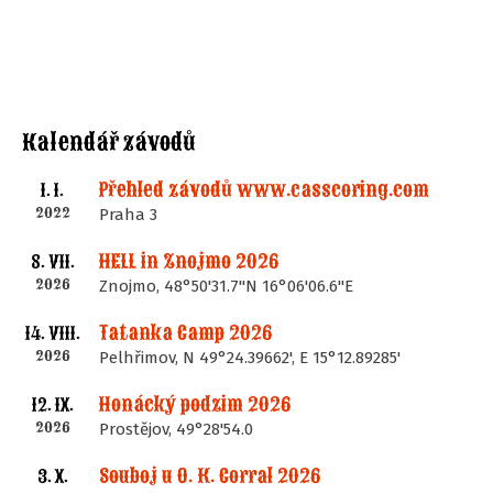
Kalendář závodů
Přehled závodů www.casscoring.com
1. I.
2022
Praha 3
HELL in Znojmo 2026
8. VII.
2026
Znojmo, 48°50'31.7"N 16°06'06.6"E
Tatanka Camp 2026
14. VIII.
2026
Pelhřimov, N 49°24.39662', E 15°12.89285'
Honácký podzim 2026
12. IX.
2026
Prostějov, 49°28'54.0
Souboj u O. K. Corral 2026
3. X.