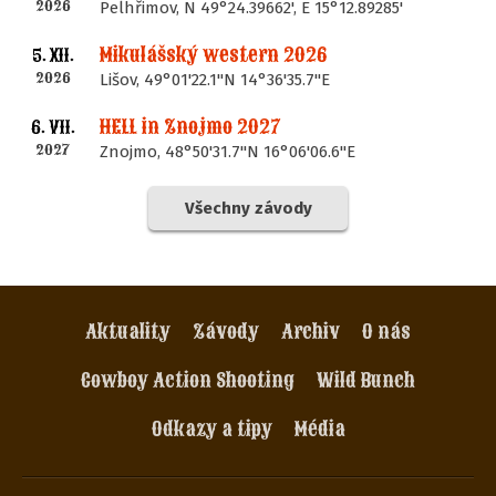
2026
Pelhřimov, N 49°24.39662', E 15°12.89285'
Mikulášský western 2026
5. XII.
2026
Lišov, 49°01'22.1"N 14°36'35.7"E
HELL in Znojmo 2027
6. VII.
2027
Znojmo, 48°50'31.7"N 16°06'06.6"E
Všechny závody
Aktuality
Závody
Archiv
O nás
Cowboy Action Shooting
Wild Bunch
Odkazy a tipy
Média