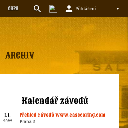
person
search
GDPR
Přihlášení
ARCHIV
Kalendář závodů
Přehled závodů www.casscoring.com
1. I.
2022
Praha 3