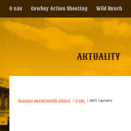
O nás
Cowboy Action Shooting
Wild Bunch
AKTUALITY
Asociace westernových střelců
/
O nás
/
AWS Captains