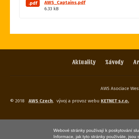
AWS_Captains.pdf
.pdf
6.33 kB
Aktuality
Závody
Ar
AWS Asociace West
© 2018
AWS Czech
,
vývoj a provoz webu
KETNET s.r.o.
Webové stránky používají k poskytování slu
Informace, jak tyto stránky používáte, jsou