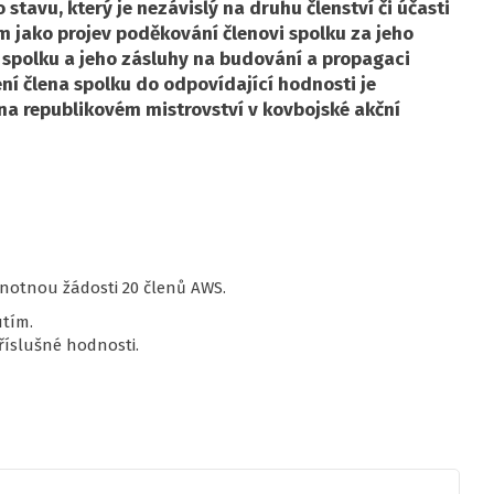
stavu, který je nezávislý na druhu členství či účasti
m jako projev poděkování členovi spolku za jeho
ti spolku a jeho zásluhy na budování a propagaci
ení člena spolku do odpovídající hodnosti je
a republikovém mistrovství v kovbojské akční
dnotnou žádosti 20 členů AWS.
tím.
říslušné hodnosti.