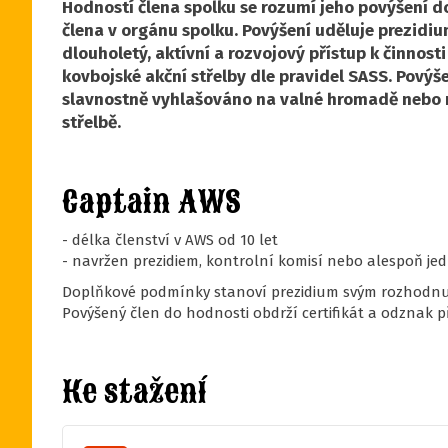
Hodností člena spolku se rozumí jeho povýšení do 
člena v orgánu spolku. Povýšení uděluje prezidiu
dlouholetý, aktívní a rozvojový přístup k činnos
kovbojské akční střelby dle pravidel SASS. Povýš
slavnostně vyhlašováno na valné hromadě nebo n
střelbě.
Captain AWS
- délka členství v AWS od 10 let
- navržen prezidiem, kontrolní komisí nebo alespoň je
Doplňkové podmínky stanoví prezidium svým rozhodnu
Povýšený člen do hodnosti obdrží certifikát a odznak p
Ke stažení