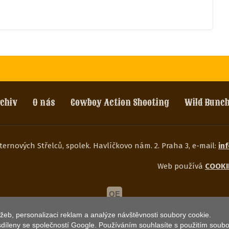
chiv
O nás
Cowboy Action Shooting
Wild Bunc
ernových Střelců, spolek. Havlíčkovo nám. 2. Praha 3, e-mail:
in
Web používá
COOKI
QE
žeb, personalizaci reklam a analýze návštěvnosti soubory cookie.
 sdíleny se společností Google. Používáním souhlasíte s použitím soub