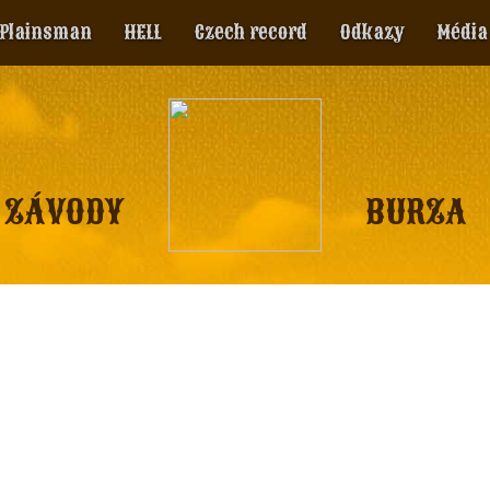
Plainsman
HELL
Czech record
Odkazy
Média
ZÁVODY
BURZA