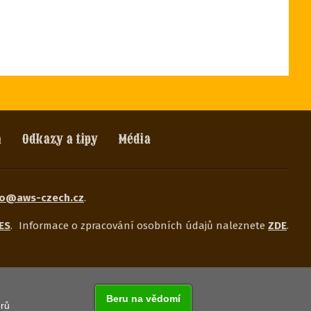
h
Odkazy a tipy
Média
fo@aws-czech.cz
.
ES
.
Informace o zpracování osobních údajů naleznete
ZDE
.
Beru na vědomí
orů