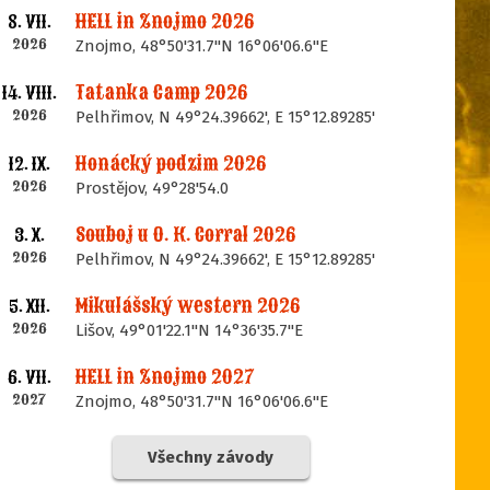
HELL in Znojmo 2026
8. VII.
2026
Znojmo, 48°50'31.7"N 16°06'06.6"E
Tatanka Camp 2026
14. VIII.
2026
Pelhřimov, N 49°24.39662', E 15°12.89285'
Honácký podzim 2026
12. IX.
2026
Prostějov, 49°28'54.0
Souboj u O. K. Corral 2026
3. X.
2026
Pelhřimov, N 49°24.39662', E 15°12.89285'
Mikulášský western 2026
5. XII.
2026
Lišov, 49°01'22.1"N 14°36'35.7"E
HELL in Znojmo 2027
6. VII.
2027
Znojmo, 48°50'31.7"N 16°06'06.6"E
Všechny závody