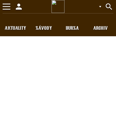
person
search
Toggle
navigation
AKTUALITY
ZÁVODY
BURZA
ARCHIV