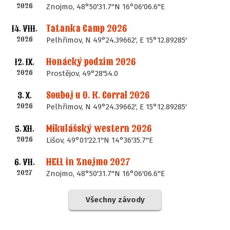
2026
Znojmo, 48°50'31.7"N 16°06'06.6"E
Tatanka Camp 2026
14. VIII.
2026
Pelhřimov, N 49°24.39662', E 15°12.89285'
Honácký podzim 2026
12. IX.
2026
Prostějov, 49°28'54.0
Souboj u O. K. Corral 2026
3. X.
2026
Pelhřimov, N 49°24.39662', E 15°12.89285'
Mikulášský western 2026
5. XII.
2026
Lišov, 49°01'22.1"N 14°36'35.7"E
HELL in Znojmo 2027
6. VII.
2027
Znojmo, 48°50'31.7"N 16°06'06.6"E
Všechny závody