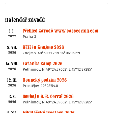
Kalendář závodů
Přehled závodů www.casscoring.com
1. I.
2022
Praha 3
HELL in Znojmo 2026
8. VII.
2026
Znojmo, 48°50'31.7"N 16°06'06.6"E
Tatanka Camp 2026
14. VIII.
2026
Pelhřimov, N 49°24.39662', E 15°12.89285'
Honácký podzim 2026
12. IX.
2026
Prostějov, 49°28'54.0
Souboj u O. K. Corral 2026
3. X.
2026
Pelhřimov, N 49°24.39662', E 15°12.89285'
Mikulášský western 2026
5. XII.