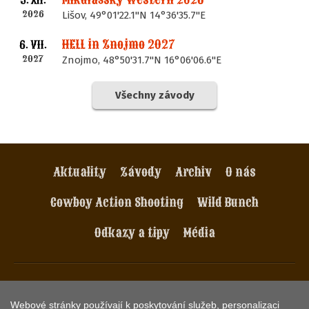
2026
Lišov, 49°01'22.1"N 14°36'35.7"E
HELL in Znojmo 2027
6. VII.
2027
Znojmo, 48°50'31.7"N 16°06'06.6"E
Všechny závody
Aktuality
Závody
Archiv
O nás
Cowboy Action Shooting
Wild Bunch
Odkazy a tipy
Média
AWS Asociace Westernových Střelců, spolek. Havlíčkovo
nám. 2. Praha 3, e-mail:
info@aws-czech.cz
.
Webové stránky používají k poskytování služeb, personalizaci