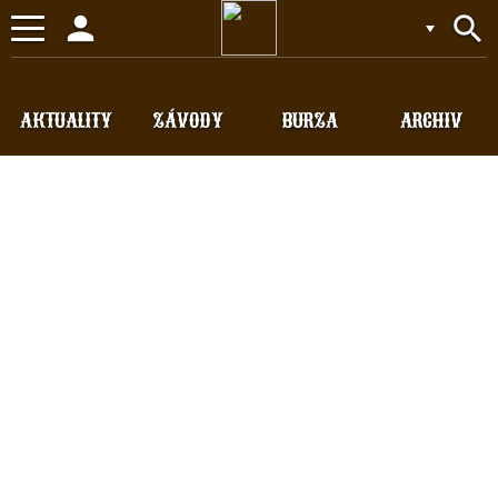
person
search
Toggle
navigation
AKTUALITY
ZÁVODY
BURZA
ARCHIV