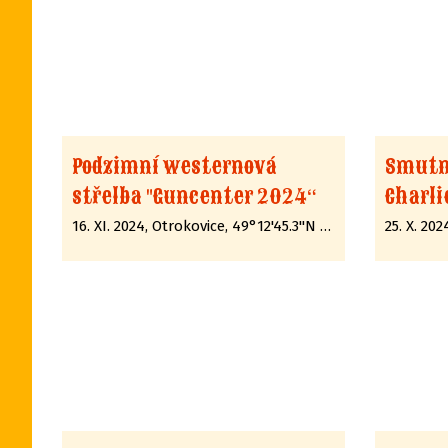
Podzimní westernová
Smutn
střelba "Guncenter 2024“
Charli
16. XI. 2024, Otrokovice, 49°12'45.3"N 17°31'09.1"E
25. X. 20