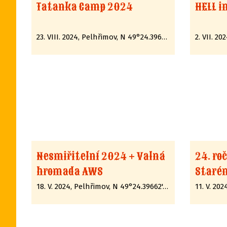
Tatanka Camp 2024
HELL i
23. VIII. 2024, Pelhřimov, N 49°24.39662', E 15°12.89285'
Nesmiřitelní 2024 + Valná
24. ro
hromada AWS
Starém
18. V. 2024, Pelhřimov, N 49°24.39662', E 15°12.89285'
11. V. 20