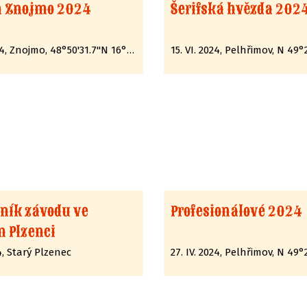
n Znojmo 2024
Šerifská hvězda 202
2. VII. 2024, Znojmo, 48°50'31.7"N 16°06'06.6"E
čník závodu ve
Profesionálové 2024
 Plzenci
24, Starý Plzenec