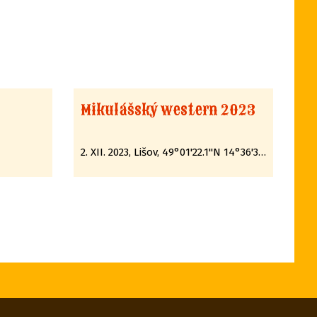
Mikulášský western 2023
2. XII. 2023, Lišov, 49°01'22.1"N 14°36'35.7"E