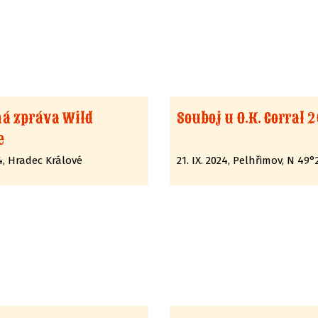
á zpráva Wild
Souboj u O.K. Corral 
e
24, Hradec Králové