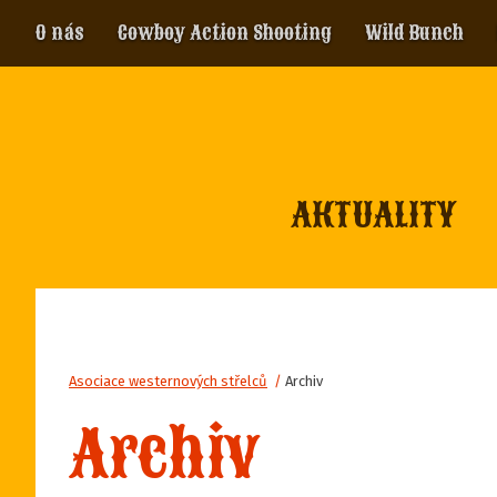
O nás
Cowboy Action Shooting
Wild Bunch
AKTUALITY
Asociace westernových střelců
/
Archiv
Archiv