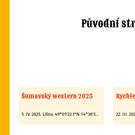
Původní st
Šumavský western 2025
Rychle
5. IV. 2025, Lišov, 49°01'22.1"N 14°36'35.7"E
22. III. 2