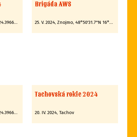
4
Brigáda AWS
15. VI. 2024, Pelhřimov, N 49°24.39662', E 15°12.89285'
25. V. 2024, Znojmo, 48°50'31.7"N 16°06'06.6"E
Tachovská rokle 2024
27. IV. 2024, Pelhřimov, N 49°24.39662', E 15°12.89285'
20. IV. 2024, Tachov