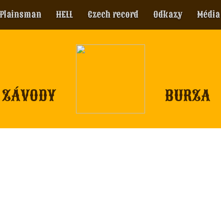
Plainsman
HELL
Czech record
Odkazy
Média
ZÁVODY
BURZA