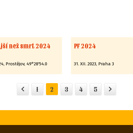
jší než smrt 2024
PF 2024
024, Prostějov, 49°28'54.0
31. XII. 2023, Praha 3
chevron_left
chevron_right
1
2
3
4
5