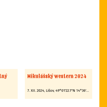
stný
Mikulášský western 2024
7. XII. 2024, Lišov, 49°01'22.1"N 14°36'35.7"E