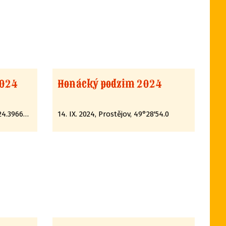
2024
Honácký podzim 2024
21. IX. 2024, Pelhřimov, N 49°24.39662', E 15°12.89285'
14. IX. 2024, Prostějov, 49°28'54.0