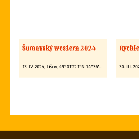
Šumavský western 2024
Rychle
13. IV. 2024, Lišov, 49°01'22.1"N 14°36'35.7"E
30. III. 2